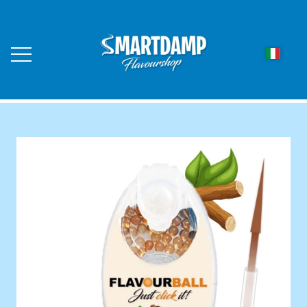
FRONTE
NEGOZIO ONLINE
LED AROMA DUFTLYS
CONTATTO
SFERE DI AROMI FLAVOURBALL
CHI SIAMO
PALLINE AROMATICHE FLAVOURBALL
CONFEZIONE DA 10
DIVENTA UN RIVENDITORE