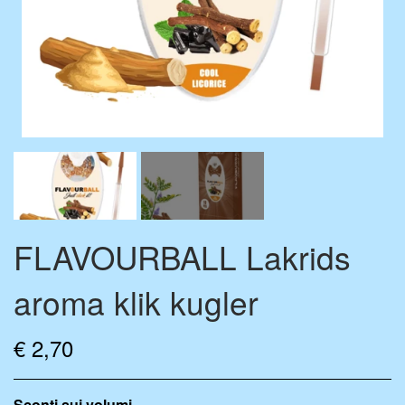
AROMA DRÅBER
BASE VÆSKE
TILBEHØR
MIX FLASKER
MERCHANDISE
FLAVOURBALL Lakrids
aroma klik kugler
€ 2,70
Sconti sui volumi