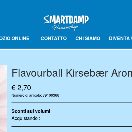
OZIO ONLINE
CONTATTO
CHI SIAMO
DIVENTA 
Flavourball Kirsebær Arom
BALL CONFEZIONE DA 10
AROMA DRÅBER
€ 2,70
Numero di articolo: 79100366
Sconti sui volumi
Acquistando :