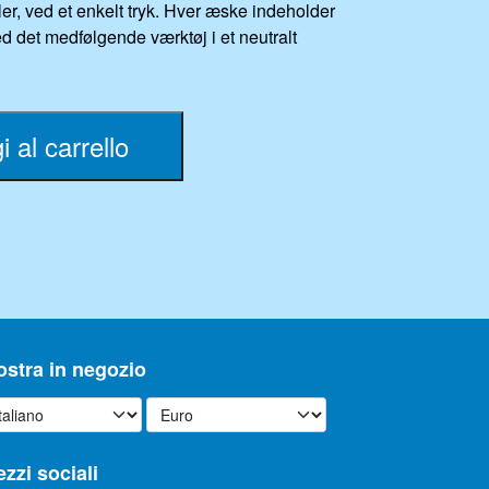
r, ved et enkelt tryk. Hver æske indeholder
ed det medfølgende værktøj i et neutralt
 al carrello
stra in negozio
zzi sociali