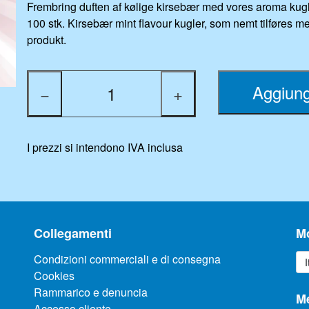
Frembring duften af kølige kirsebær med vores aroma kugle
100 stk. Kirsebær mint flavour kugler, som nemt tilføres m
produkt.
Aggiungi
−
+
I prezzi si intendono IVA inclusa
Collegamenti
Mo
Condizioni commerciali e di consegna
Cookies
Rammarico e denuncia
Me
Accesso cliente